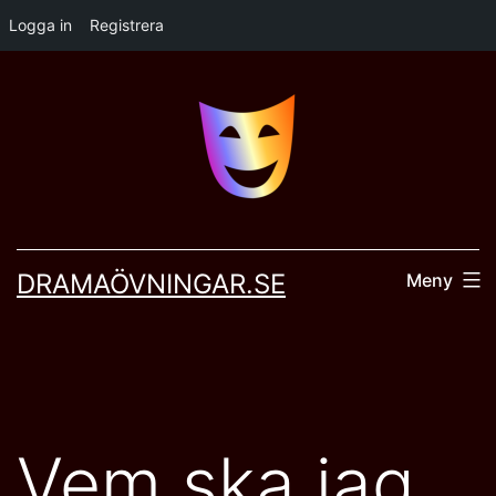
Logga in
Registrera
Hoppa
till
innehåll
DRAMAÖVNINGAR.SE
Meny
Vem ska jag