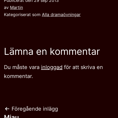
Publicerat den
29 sep 2013
av
Martin
Kategoriserat som
Alla dramaövningar
Lämna en kommentar
Du måste vara
inloggad
för att skriva en
kommentar.
Inläggsnavigering
Föregående inlägg
Mjau