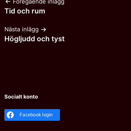
Inläggsnavigering
Föregående inlägg
Tid och rum
Nästa inlägg
Högljudd och tyst
Socialt konto
Facebook login