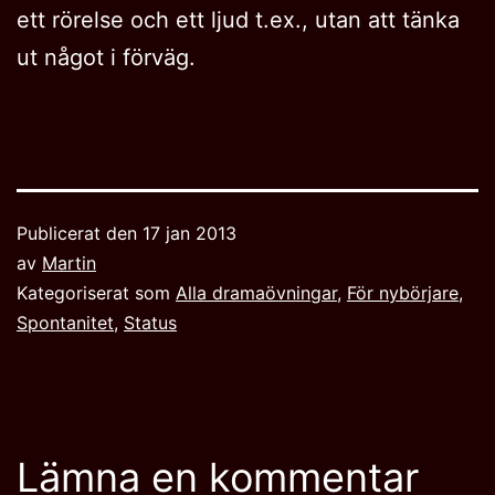
ett rörelse och ett ljud t.ex., utan att tänka
ut något i förväg.
Publicerat den
17 jan 2013
av
Martin
Kategoriserat som
Alla dramaövningar
,
För nybörjare
,
Spontanitet
,
Status
Lämna en kommentar