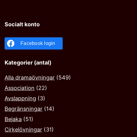
Socialt konto
Facebook login
Kategorier (antal)
Alla dramaövningar
(549)
Association
(22)
Avslappning
(3)
Begränsningar
(14)
Bejaka‎
(51)
Cirkelövningar
(31)