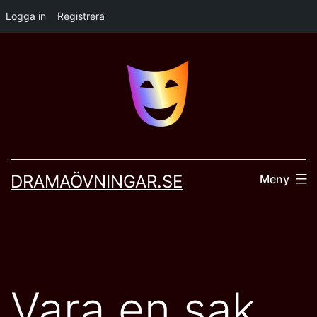
Logga in
Registrera
Hoppa
till
innehåll
DRAMAÖVNINGAR.SE
Meny
Vara en sak