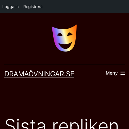
Logga in
Registrera
Hoppa
till
innehåll
DRAMAÖVNINGAR.SE
Meny
Sista repliken