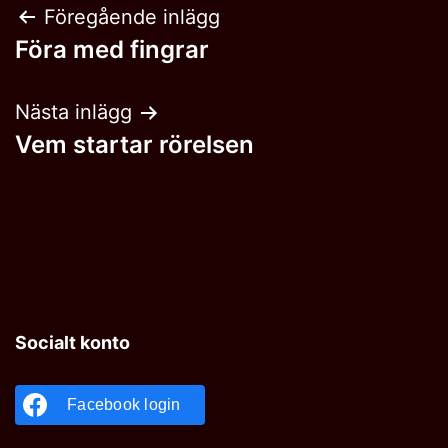
Inläggsnavigering
Föregående inlägg
Föra med fingrar
Nästa inlägg
Vem startar rörelsen
Socialt konto
Facebook login