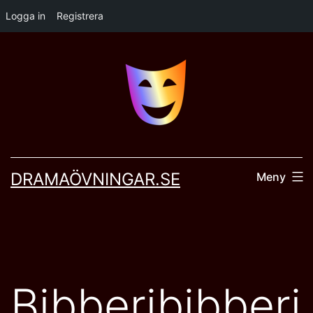
Logga in
Registrera
Hoppa
till
innehåll
DRAMAÖVNINGAR.SE
Meny
Bibberibibberi