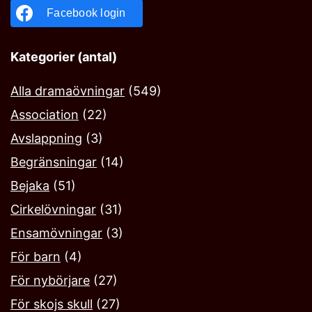
Facebook login
Kategorier (antal)
Alla dramaövningar
(549)
Association
(22)
Avslappning
(3)
Begränsningar
(14)
Bejaka‎
(51)
Cirkelövningar
(31)
Ensamövningar
(3)
För barn
(4)
För nybörjare
(27)
För skojs skull
(27)