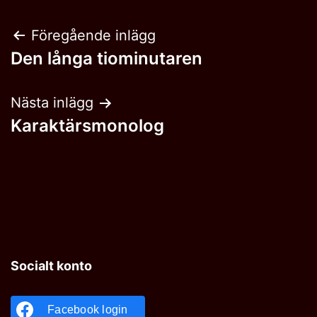
Inläggsnavigering
Föregående inlägg
Den långa tiominutaren
Nästa inlägg
Karaktärsmonolog
Socialt konto
Facebook login