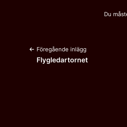
Du måst
Inläggsnaviger
Föregående inlägg
Flygledartornet