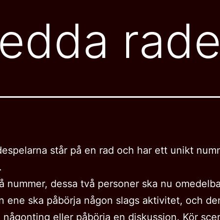
redda rad
despelarna står på en rad och har ett unikt numm
.
å nummer, dessa två personer ska nu omedelba
n ene ska påbörja någon slags aktivitet, och de
 någonting eller påbörja en diskussion. Kör sce