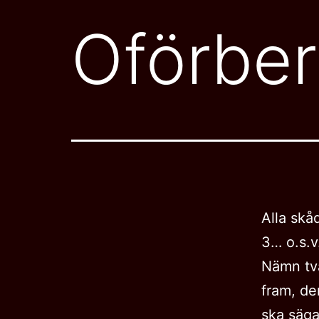
Oförbe
Alla skå
3… o.s.v
Nämn tv
fram, de
ska säga