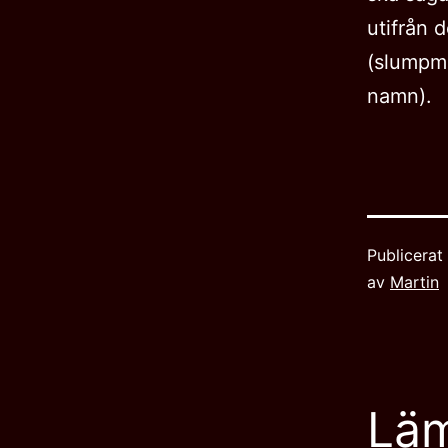
utifrån 
(slumpmä
namn).
Publicera
av
Martin
Lä