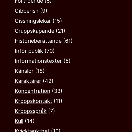
Förtroende
(5)
Gibberish
(9)
Gissningslekar
(15)
Gruppskapande
(21)
Historieberättande
(61)
Inför publik
(70)
Informationstexter
(5)
Känslor
(18)
Karaktärer
(42)
Koncentration
(33)
Kroppskontakt
(11)
Kroppsspråk
(7)
Kull
(14)
Kvicktänkthet
(10)