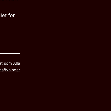
let för
rat som
Alla
maövningar