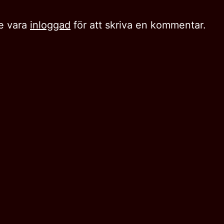
e vara
inloggad
för att skriva en kommentar.
ing