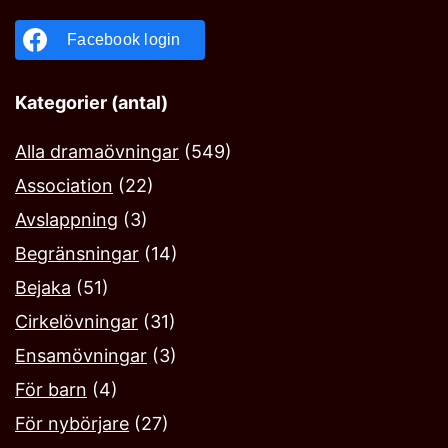
Facebook login
Kategorier (antal)
Alla dramaövningar
(549)
Association
(22)
Avslappning
(3)
Begränsningar
(14)
Bejaka‎
(51)
Cirkelövningar
(31)
Ensamövningar
(3)
För barn
(4)
För nybörjare
(27)