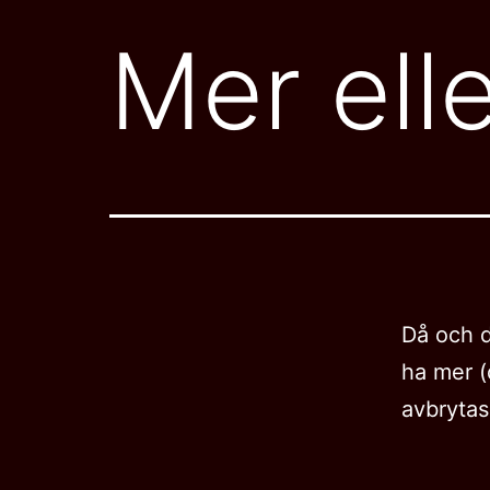
Mer ell
Då och d
ha mer (
avbrytas