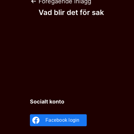
Inläggsnaviger
Föregående inlägg
Vad blir det för sak
Socialt konto
Facebook login