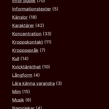
Inför publik
(70)
Informationstexter
(5)
Känslor
(18)
Karaktärer
(42)
Koncentration
(33)
Kroppskontakt
(11)
Kroppsspråk
(7)
Kull
(14)
Kvicktänkthet
(10)
Långform
(4)
Lära känna varandra
(3)
Mim
(15)
Musik
(6)
Namnlekar‎
(4)