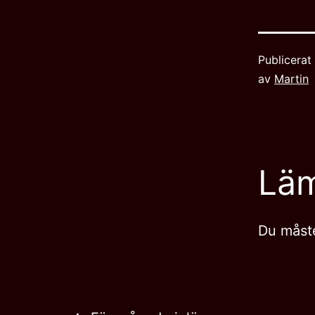
Publicera
av
Martin
Lä
Du måst