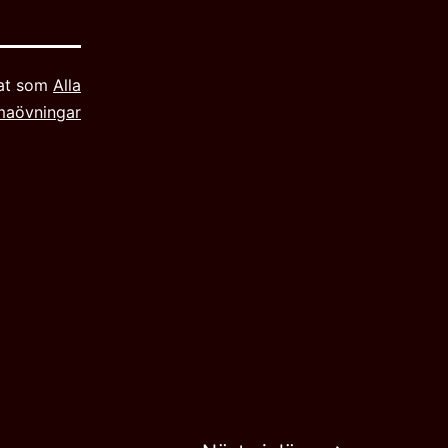
rat som
Alla
maövningar